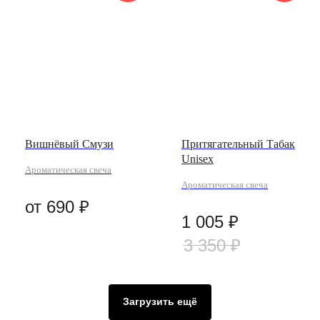
Вишнёвый Смузи
Притягательный Табак
Unisex
Ароматическая свеча
Ароматическая свеча
от
690
₽
1 005
₽
3 350
₽
Загрузить ещё